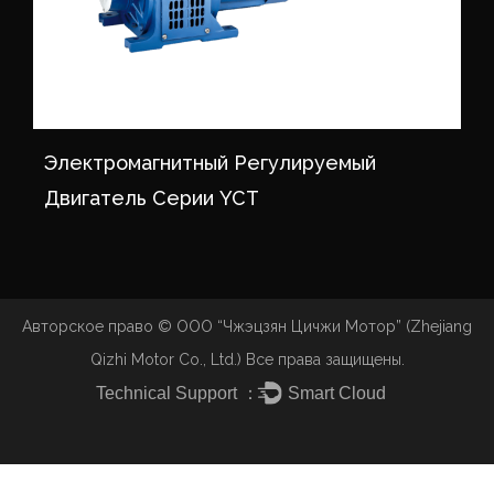
Электромагнитный Регулируемый
Двигатель Серии YCT
Авторское право ©
ООО “Чжэцзян Цичжи Мотор” (Zhejiang
Qizhi Motor Co., Ltd.)
Все права защищены.
Technical Support ：
Smart Cloud