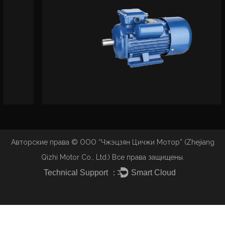
экспорт электротехнической продукции, с
нашими постоянными инновациями на рынке;
Продукция хорошо продается по всей стране и
экспортируется в Юго-Восточную Азию,
Германию, Италию, Польшу, Великобританию,
Францию, на Ближний Восток, в Южную Америку,
Африку, Азию и т. д. Более 80 стран и регионов.
На внутреннем рынке широко используется в
воздушных компрессорах, стиральных машинах,
Авторские права ©
ООО “Чжэцзян Цичжи Мотор” (Zhejiang
водяных насосах, вентиляторах, механической
Qizhi Motor Co., Ltd.)
Все права защищены.
промышленности, редукторах, таких как хост.
Technical Support ：
Smart Cloud
Мы хотели бы производить более качественную
продукцию, предлагать более низкие льготные
цены, полностью продуманное предпродажное,
продажное и послепродажное обслуживание,