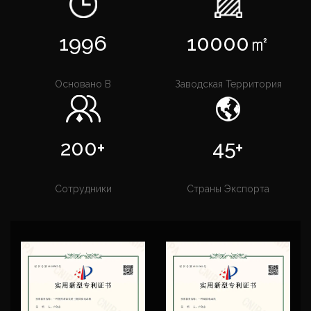
двигатель с регулировкой скорости серии YCT,
трехфазный асинхронный двигатель с
1996
10000
㎡
алюминиевым корпусом серии MS, трехфазный
асинхронный двигатель с регулируемой частотой
Основано В
Заводская Территория
серии YVF2, трехфазный асинхронный двигатель с
алюминиевым корпусом и преобразованием
частоты серии YVF2, трехфазный асинхронный
200+
45+
двигатель с электромагнитным торможением
серии YEJ, однофазный асинхронный двигатель с
Сотрудники
Страны Экспорта
конденсаторным пуском серии YC/YCL,
однофазный двухконденсаторный индукционный
двигатель серии MLYL, насос серии YYB для
Трехфазный асинхронный двигатель,
одноступенчатый однопипеточный
центробежный насос IRG/SW, вертикальный