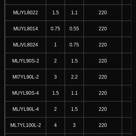
ML/YL8022
1.5
1.1
220
5
MUYL8014
0.75
0.55
220
5
ML/VL8024
1
0.75
220
5
ML/YL90S-2
2
1.5
220
5
MI7YL90L-2
3
2.2
220
5
MUYL90S-4
1.5
1.1
220
5
ML/YL90L-4
2
1.5
220
5
ML7YL100L-2
4
3
220
5