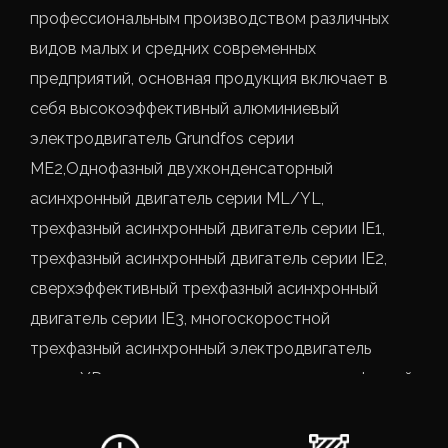
профессиональным производством различных
видов малых и средних современных
предприятий, основная продукция включает в
себя высокоэффективный алюминиевый
электродвигатель Grundfos серии
ME2,
Однофазный двухконденсаторный
асинхронный двигатель серии ML/YL
,
трехфазный асинхронный двигатель серии IE1,
трехфазный асинхронный двигатель серии IE2,
сверхэффективный трехфазный асинхронный
двигатель серии IE3, многоскоростной
трехфазный асинхронный электродвигатель
серии YD с переключением полюсов, трехфазный
асинхронный двигатель с последовательными
полюсами серии YDT, электромагнитный