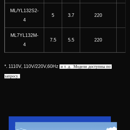
ML/YL132S2-
5
3.7
220
5
4
ML7YL132M-
7.5
5.5
220
5
4
*. 1110V, 110V/220V,60Hz
 и т. д. 
 Модели доступны по 
запросу. 