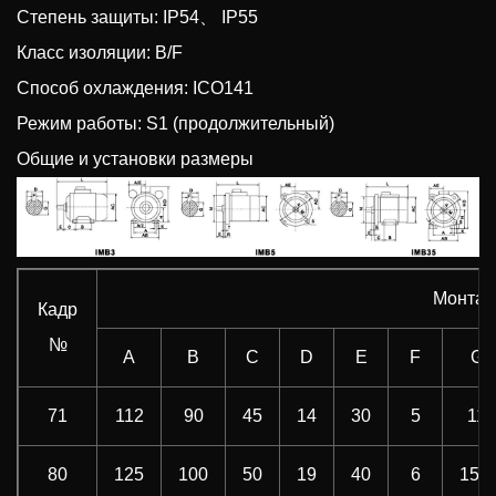
Степень защиты: IP54、 IP55
Класс изоляции: B/F
Способ охлаждения: ICO141
Режим работы: S1 (продолжительный)
Общие и установки размеры
Монтаж
Кадр
№
A
B
C
D
E
F
G
71
112
90
45
14
30
5
11
80
125
100
50
19
40
6
15.5