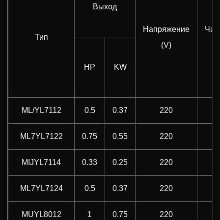
Выход
Напряжение
Час
Тип
(V)
H
HP
KW
ML/YL7112
0.5
0.37
220
5
ML7YL7122
0.75
0.55
220
5
MIJYL7114
0.33
0.25
220
5
ML7YL7124
0.5
0.37
220
5
MUYL8012
1
0.75
220
5