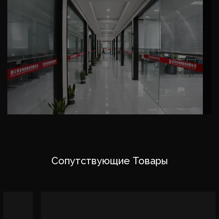
менеджмента качества "ISO-9001", производство
для ускорения и улучшения темпов разработки
новой продукции, для того же ведущего уровня в
отрасли. Как
Custom Однофазный
двухконденсаторный асинхронный двигатель
серии ML/YL Suppliers
, компания имеет
передовое испытательное оборудование для
двигателей, чтобы гарантировать качество
продукции, завоевала доверие и похвалу
отечественных и зарубежных клиентов, компания
прошла китайскую сертификацию CCC и
Сопутствующие Товары
сертификацию CQC, сертификацию
международной системы качества ISO-
9001, сертификацию CE, сертификацию SGS
(ROHS) и получила национальную лицензию на